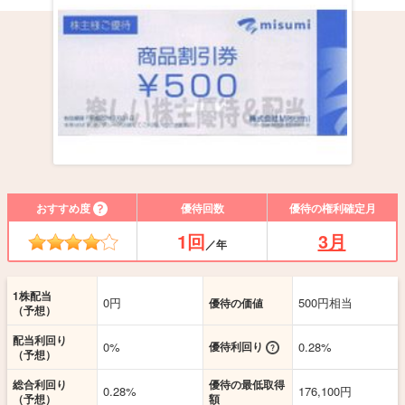
おすすめ度
優待回数
優待の権利確定月
1回
3月
／年
1株配当
0円
500円相当
優待の価値
（予想）
配当利回り
0%
優待利回り
0.28%
（予想）
総合利回り
優待の最低取得
0.28%
176,100円
（予想）
額