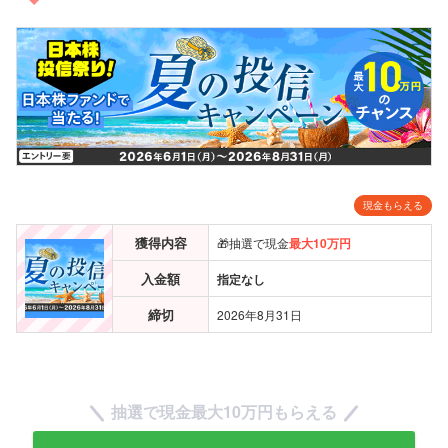
現金もらえる
獲得内容
🎁抽選で現金
最大10万円
入金額
指定なし
締切
2026年8月31日
抽選で現金
最大10万円
もらえる