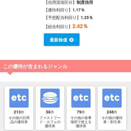
【信用貸借区分】
制度信用
【優待利回り】
1.17％
【予想配当利回り】
1.25％
2.42％
【総合利回り】
最新株価
この優待が含まれるジャンル
213
56
79
248
件
件
件
件
その他の日用
ファストフー
その他の食事
その他の優待
品の優待券
ド・カフェの
場所で使える
券・割引券
優待券
優待券