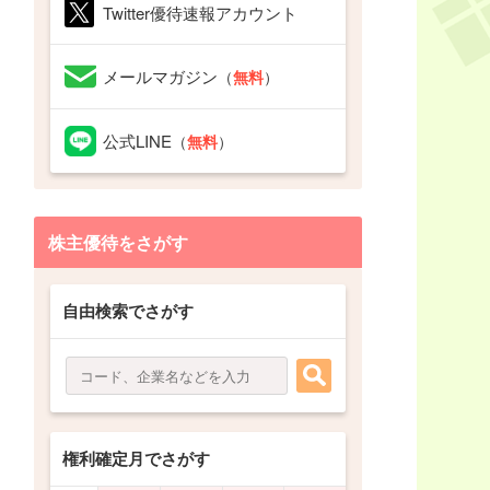
Twitter優待速報アカウント
メールマガジン
（
無料
）
公式LINE
（
無料
）
株主優待をさがす
自由検索でさがす
権利確定月でさがす