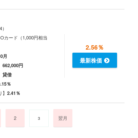
24）
Oカード（1,000円相当
2.56％
10月
最新株価
】
662,000円
】
貸借
0.15％
り】
2.41％
2
翌月
3