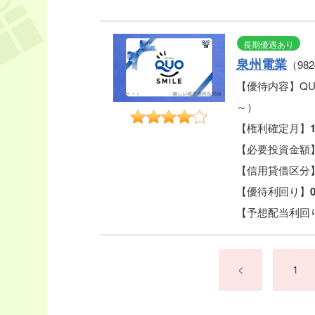
長期優遇あり
泉州電業
（98
【優待内容】QU
～）
【権利確定月】
【必要投資金額
【信用貸借区分
【優待利回り】
【予想配当利回
<
1