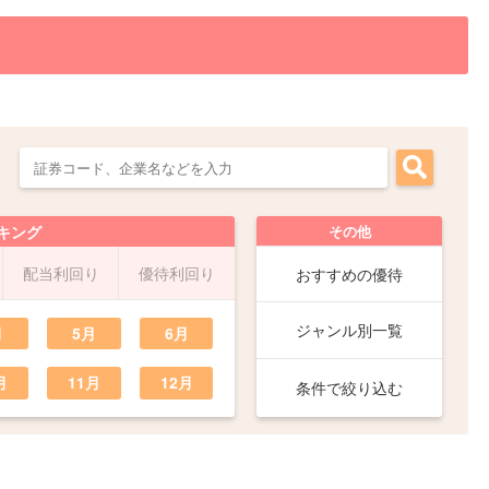
キング
その他
配当
利回り
優待
利回り
おすすめの優待
ジャンル別一覧
月
5月
6月
月
11月
12月
条件で絞り込む