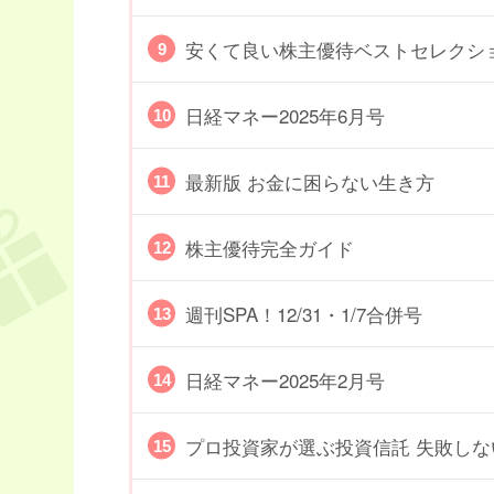
安くて良い株主優待ベストセレクション2
日経マネー2025年6月号
最新版 お金に困らない生き方
株主優待完全ガイド
週刊SPA！12/31・1/7合併号
日経マネー2025年2月号
プロ投資家が選ぶ投資信託 失敗しな