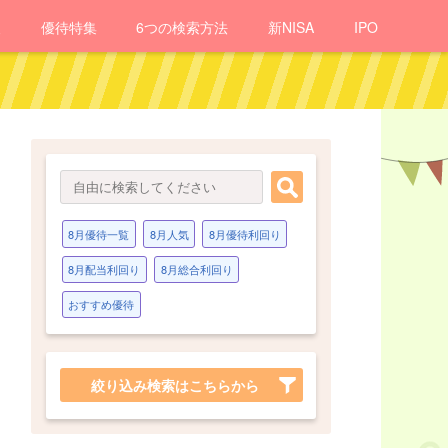
報
優待
特集
6つの検索方法
新NISA
IPO
8月優待一覧
8月人気
8月優待利回り
8月配当利回り
8月総合利回り
おすすめ優待
絞り込み検索はこちらから