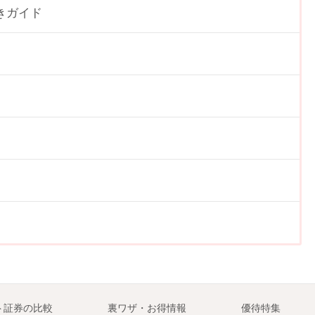
きガイド
ト証券の比較
裏ワザ・お得情報
優待
特集